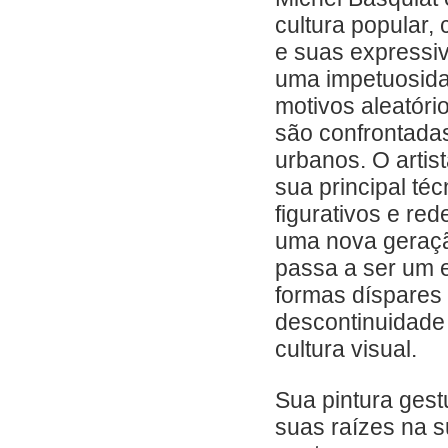
cultura popular, 
e suas expressi
uma impetuosida
motivos aleatóri
são confrontada
urbanos. O artis
sua principal téc
figurativos e re
uma nova geraçã
passa a ser um e
formas díspares
descontinuidade 
cultura visual.
Sua pintura gestu
suas raízes na s