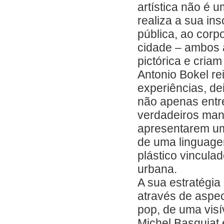
artística não é 
realiza a sua in
pública, ao corp
cidade – ambos 
pictórica e cria
Antonio Bokel re
experiências, dei
não apenas entr
verdadeiros mani
apresentarem um
de uma linguage
plástico vincula
urbana.
A sua estratégia 
através de aspec
pop, de uma visí
Michel Basquiat 