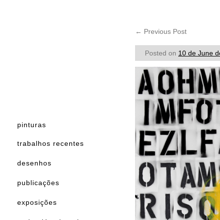
←
Previous Post
Posted on
10 de June d
pinturas
trabalhos recentes
desenhos
publicações
exposições