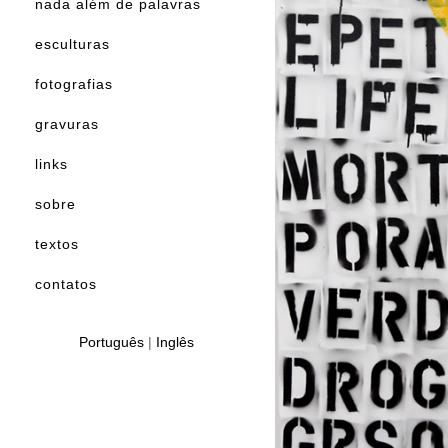
nada além de palavras
esculturas
fotografias
gravuras
links
sobre
textos
contatos
Português
|
Inglês