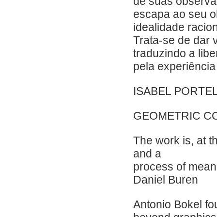
de suas observ
escapa ao seu ol
idealidade racio
Trata-se de dar v
traduzindo a lib
pela experiência 
ISABEL PORTE
GEOMETRIC C
The work is, at 
and a
process of mean
Daniel Buren
Antonio Bokel fo