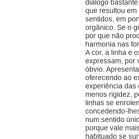
diálogo bastante
que resultou em
sentidos, em pon
orgânico. Se o ge
por que não proc
harmonia nas fo
A cor, a linha e
expressam, por v
óbvio. Apresenta
oferecendo ao e
experiência das
menos rigidez, p
linhas se enrol
concedendo-lhes
num sentido úni
porque vale mais
habituado se su