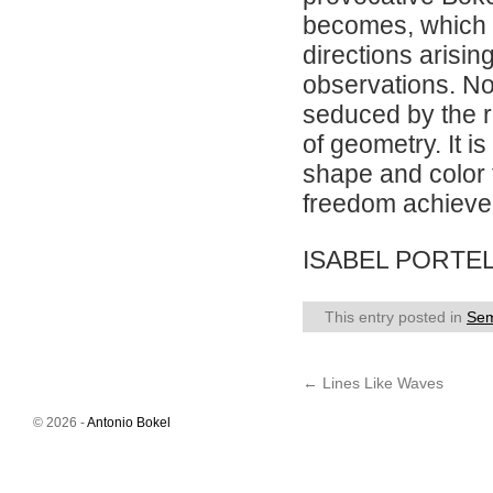
becomes, which ef
directions arisin
observations. No
seduced by the ra
of geometry. It is
shape and color 
freedom achieved
ISABEL PORTE
This entry posted in
Sem
←
Lines Like Waves
© 2026 -
Antonio Bokel