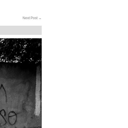
Next Post
→